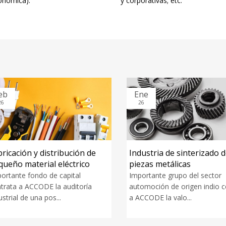
onómica).
y corporativas; etc.
b
Ene
26
icación y distribución de
Industria de sinterizado de
eño material eléctrico
piezas metálicas
rtante fondo de capital
Importante grupo del sector
rata a ACCODE la auditoría
automoción de origen indio co
trial de una pos...
a ACCODE la valo...