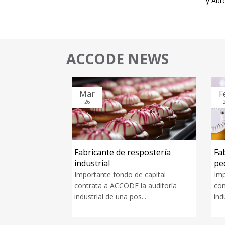
y Aut
ACCODE NEWS
Mar
Fe
26
26
les
Fabricante de respostería
Fabr
industrial
pequ
grupos
ña contrata a
Importante fondo de capital
Impo
.
contrata a ACCODE la auditoría
cont
industrial de una pos...
indus