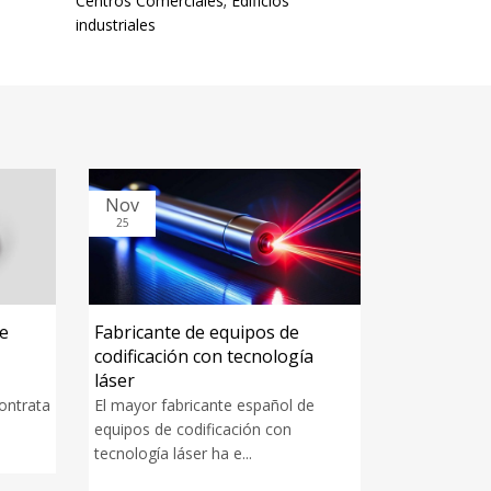
Centros Comerciales; Edificios
industriales
Nov
Oct
25
25
Fabricante de equipos de
Empresa de r
codificación con tecnología
plástico
láser
Uno de los ma
ntrata
El mayor fabricante español de
plástico de Es
equipos de codificación con
ACCODE la...
tecnología láser ha e...